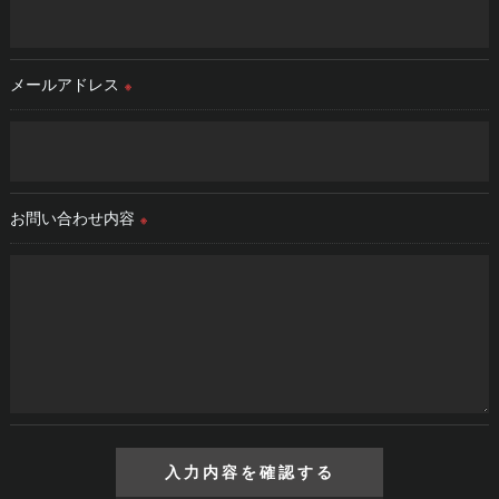
＜個人情報の安全管理＞
弊社では、個人情報の漏洩等がなされないよう、適切に安全管
理対策を実施します。
メールアドレス
※
＜個人情報を与えなかった場合に生じる結果＞
必要な情報を頂けない場合は、それに対応した弊社のサービス
をご提供できない場合がございますので予めご了承ください。
お問い合わせ内容
※
＜個人情報の開示･訂正・削除･利用停止の手続について＞
弊社では、お客様の個人情報の開示･訂正･削除・利用停止の手
続を定めさせて頂いております。
ご本人である事を確認のうえ、対応させて頂きます。
個人情報の開示･訂正･削除・利用停止の具体的手続きにつきま
しては、お電話でお問合せ下さい。