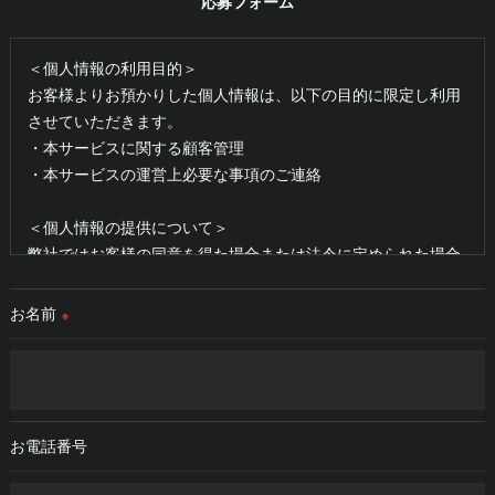
応募フォーム
＜個人情報の利用目的＞
お客様よりお預かりした個人情報は、以下の目的に限定し利用
させていただきます。
・本サービスに関する顧客管理
・本サービスの運営上必要な事項のご連絡
＜個人情報の提供について＞
弊社ではお客様の同意を得た場合または法令に定められた場合
を除き、
取得した個人情報を第三者に提供することはいたしません。
お名前
※
＜個人情報の委託について＞
弊社では、利用目的の達成に必要な範囲において、個人情報を
外部に委託する場合があります。
これらの委託先に対しては個人情報保護契約等の措置をとり、
お電話番号
適切な監督を行います。