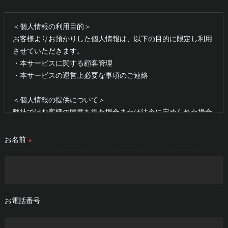
＜個人情報の利用目的＞
お客様よりお預かりした個人情報は、以下の目的に限定し利用
させていただきます。
・本サービスに関する顧客管理
・本サービスの運営上必要な事項のご連絡
＜個人情報の提供について＞
弊社ではお客様の同意を得た場合または法令に定められた場合
を除き、
取得した個人情報を第三者に提供することはいたしません。
お名前
※
＜個人情報の委託について＞
弊社では、利用目的の達成に必要な範囲において、個人情報を
外部に委託する場合があります。
これらの委託先に対しては個人情報保護契約等の措置をとり、
お電話番号
適切な監督を行います。