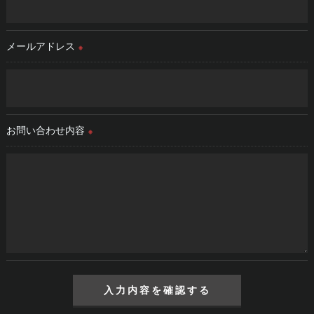
＜個人情報の安全管理＞
弊社では、個人情報の漏洩等がなされないよう、適切に安全管
理対策を実施します。
メールアドレス
※
＜個人情報を与えなかった場合に生じる結果＞
必要な情報を頂けない場合は、それに対応した弊社のサービス
をご提供できない場合がございますので予めご了承ください。
お問い合わせ内容
※
＜個人情報の開示･訂正・削除･利用停止の手続について＞
弊社では、お客様の個人情報の開示･訂正･削除・利用停止の手
続を定めさせて頂いております。
ご本人である事を確認のうえ、対応させて頂きます。
個人情報の開示･訂正･削除・利用停止の具体的手続きにつきま
しては、お電話でお問合せ下さい。