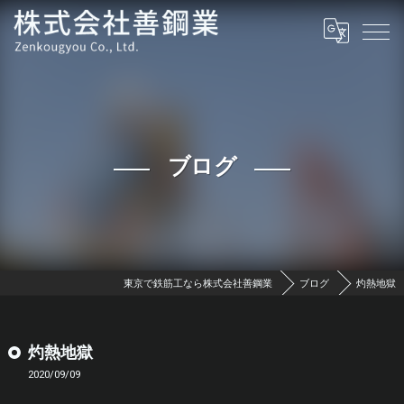
ブログ
東京で鉄筋工なら株式会社善鋼業
ブログ
灼熱地獄
灼熱地獄
2020/09/09