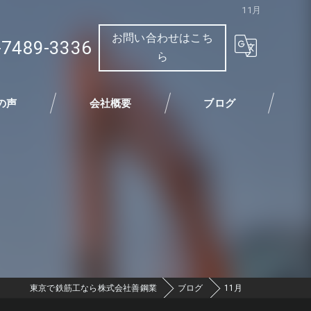
11月
お問い合わせはこち
-7489-3336
ら
の声
会社概要
ブログ
東京で鉄筋工なら株式会社善鋼業
ブログ
11月